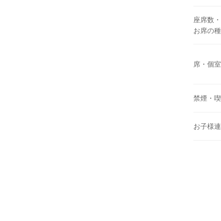
座席数・
お席の種
席・個室
禁煙・喫
お子様連