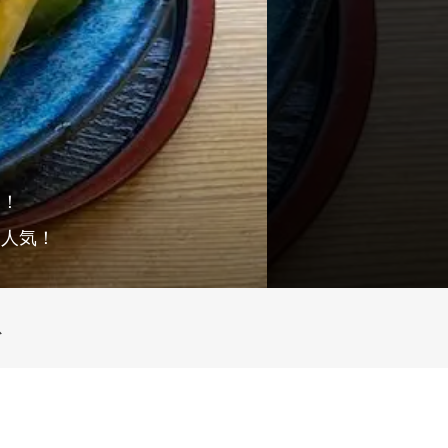
い！
も人気！
ス