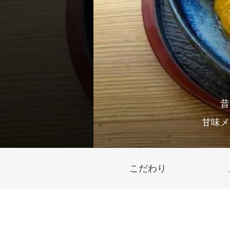
昔
甘味メ
こだわり